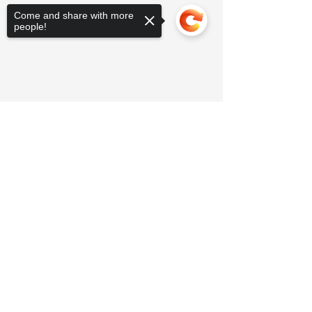
Come and share with more
people!
Sorry, the checkout page does not
support sharing
Copied to clipboard