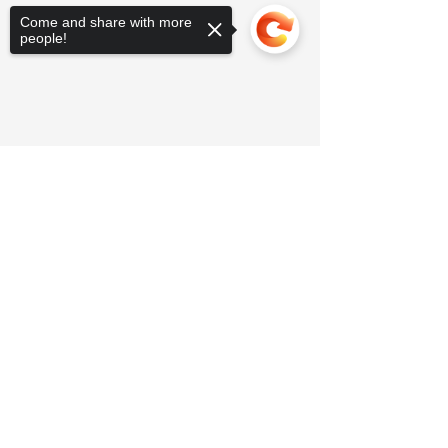
Come and share with more
people!
Sorry, the checkout page does not
support sharing
Copied to clipboard