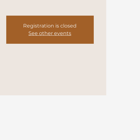
Registration is closed
See other events