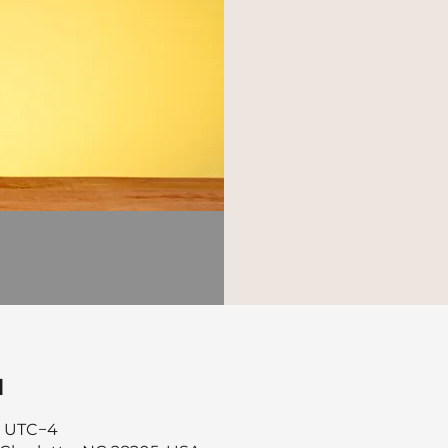
u
00 UTC−4