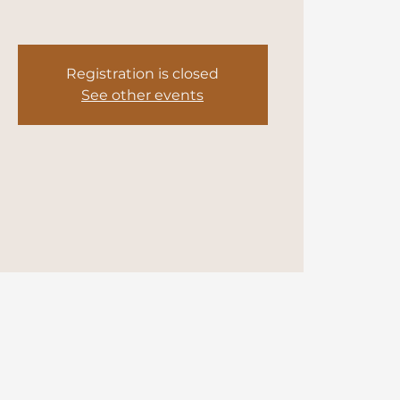
Registration is closed
See other events