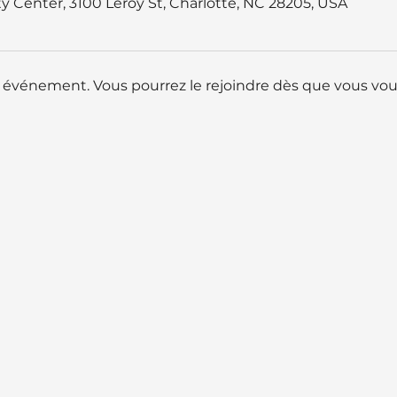
 Center, 3100 Leroy St, Charlotte, NC 28205, USA
t événement. Vous pourrez le rejoindre dès que vous vous 