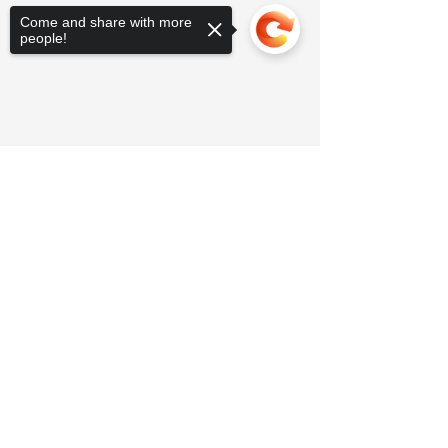
Come and share with more
people!
Sorry, the checkout page does not
support sharing
Copied to clipboard