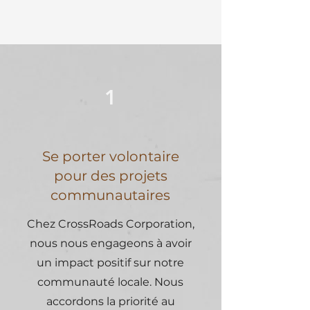
1
Se porter volontaire
pour des projets
communautaires
Chez CrossRoads Corporation,
nous nous engageons à avoir
un impact positif sur notre
communauté locale. Nous
accordons la priorité au