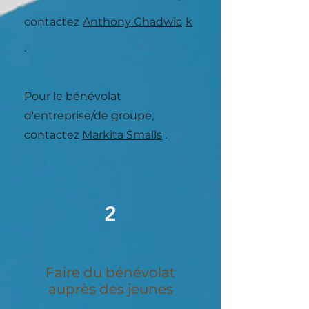
contactez
Anthony Chadwic
k
.
Pour le bénévolat
d'entreprise/de groupe,
contactez
Markita Smalls
.
2
Faire du bénévolat
auprès des jeunes