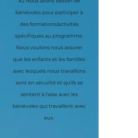
#2 Nous avons besoin de
bénévoles pour participer à
des formations/activités
spécifiques au programme.
Nous voulons nous assurer
que les enfants et les familles
avec lesquels nous travaillons
sont en sécurité et qu'ils se
sentent à l'aise avec les
bénévoles qui travaillent avec
eux.