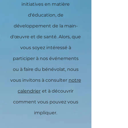
initiatives en matière
d'éducation, de
développement de la main-
d'œuvre et de santé. Alors, que
vous soyez intéressé à
participer à nos événements
ou à faire du bénévolat, nous
vous invitons à consulter
notre
calendrier
et à découvrir
comment vous pouvez vous
impliquer.