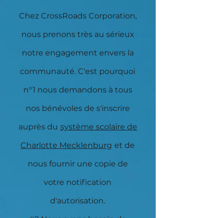
Chez CrossRoads Corporation,
nous prenons très au sérieux
notre engagement envers la
communauté. C'est pourquoi
n°1 nous demandons à tous
nos bénévoles de s'inscrire
auprès du
système scolaire de
Charlotte Mecklenburg
et de
nous fournir une copie de
votre notification
d'autorisation.