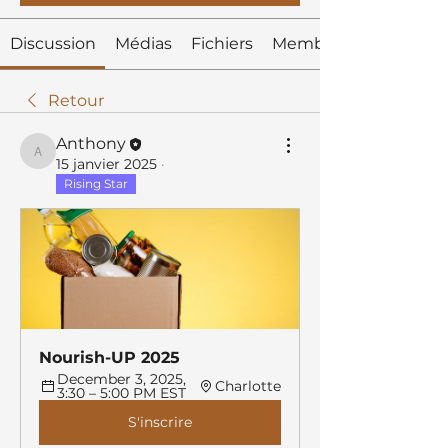
Discussion
Médias
Fichiers
Membres
Retour
Anthony
Anthony
15 janvier 2025
·
Rising Star
Nourish-UP 2025
December 3, 2025, 
Charlotte
3:30 – 5:00 PM EST
S'inscrire