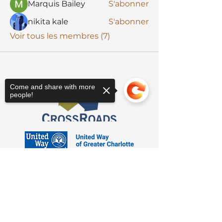
Marquis Bailey
S'abonner
nikita kale
S'abonner
Voir tous les membres (7)
Come and share with more
people!
Sorry, the checkout page does not
support sharing
Copied to clipboard
3623 Latrobe Dr. Charlotte, NC 28211
Suite 208