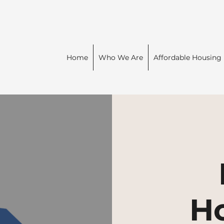
Home
Who We Are
Affordable Housing
H